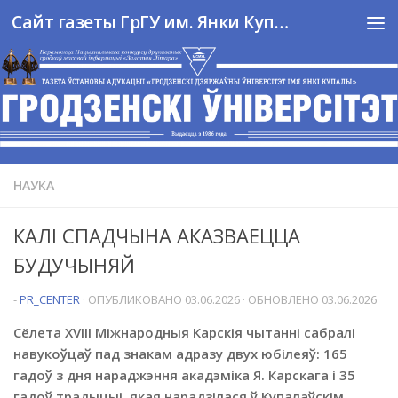
Сайт газеты ГрГУ им. Янки Купалы
Перейти к содержимому
НАУКА
КАЛІ СПАДЧЫНА АКАЗВАЕЦЦА
БУДУЧЫНЯЙ
-
PR_CENTER
· ОПУБЛИКОВАНО
03.06.2026
· ОБНОВЛЕНО
03.06.2026
Сёлета XVIII Міжнародныя Карскія чытанні сабралі
навукоўцаў пад знакам адразу двух юбілеяў: 165
гадоў з дня нараджэння акадэміка Я. Карскага і 35
гадоў традыцыі, якая нарадзілася ў Купалаўскім