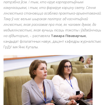
патрэбна ўсім. І тым, хто кіруе карпаратыўнымі
камунікацыямі, і тым, хто фарміруе карціну свету. Сёння
лінгвістыка становіцца асабліва практыка-арыентаванай.
Таму ў нас вельмі шырокая палітра: ад кагнітыўнай
лінгвістыкі, якая расказвае пра тое, як чалавек думае, да
медыялінгвістыкі, якая вучыць пісаць тэксты і ўздзейнічаць
на аўдыторыю
, – распавяла
Тамара Піваварчык
,
кандыдат філалагічных навук, дацэнт кафедры журналістыкі
ГрДУ імя Янкі Купалы.