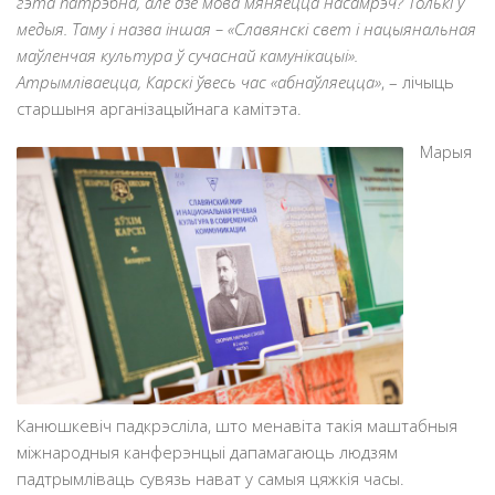
гэта патрэбна, але дзе мова мяняецца насамрэч? Толькі ў
медыя. Таму і назва іншая – «Славянскі свет і нацыянальная
маўленчая культура ў сучаснай камунікацыі».
Атрымліваецца, Карскі ўвесь час «абнаўляецца»
, – лічыць
старшыня арганізацыйнага камітэта.
Марыя
Канюшкевіч падкрэсліла, што менавіта такія маштабныя
міжнародныя канферэнцыі дапамагаюць людзям
падтрымліваць сувязь нават у самыя цяжкія часы.