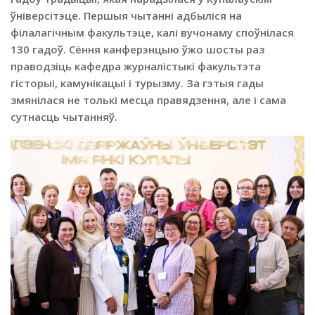
ўніверсітэце. Першыя чытанні адбыліся на
філалагічным факультэце, калі вучонаму споўнілася
130 гадоў. Сёння канферэнцыю ўжо шосты раз
праводзіць кафедра журналістыкі факультэта
гісторыі, камунікацыі і турызму. За гэтыя гады
змянілася не толькі месца правядзення, але і сама
сутнасць чытанняў.