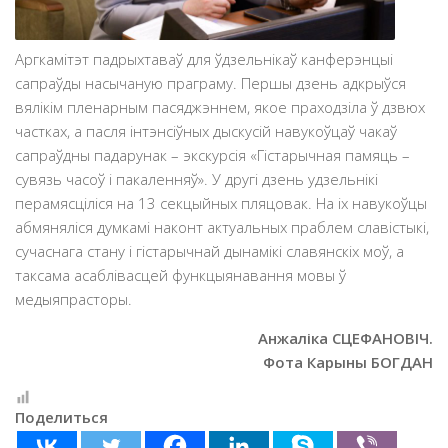
Аргкамітэт падрыхтаваў для ўдзельнікаў канферэнцыі
сапраўды насычаную праграму. Першы дзень адкрыўся
вялікім пленарным пасяджэннем, якое праходзіла ў дзвюх
частках, а пасля інтэнсіўных дыскусій навукоўцаў чакаў
сапраўдны падарунак – экскурсія «Гістарычная памяць –
сувязь часоў і пакаленняў». У другі дзень удзельнікі
перамясціліся на 13 секцыйных пляцовак. На іх навукоўцы
абмяняліся думкамі наконт актуальных праблем славістыкі,
сучаснага стану і гістарычнай дынамікі славянскіх моў, а
таксама асаблівасцей функцыянавання мовы ў
медыяпрасторы.
Анжаліка СЦЕФАНОВІЧ.
Фота Карыны БОГДАН
Поделиться