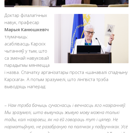
Доктар філалагічных
навук, прафесар
Марыя Канюшкевіч
тлумачыць:
асаблівасць Карскіх
чытанняў у тым, што
са зменай навуковай
парадыгмы мяняецца
і назва. Спачатку арганізатары проста «шанавалі спадчыну
Карскага». А потым зразумелі, што лінгвіста трэба
выводзіць наперад:
–
Нам трэба бачыць сучаснасць і вечнасць яго назіранняў.
Мы зразумелі, што вывучаць жывую мову можна толькі
тады, калі назіраеш, як на ёй гавораць тут і цяпер. Не
нарматыўную, не разабраную па палічках у падручніках. Усё