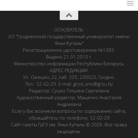
ОСНОВАТЕЛЬ:
УО "Гродненский государственный университет имени
Янки Купалы"
Регистрационное удостоверение №1083.
Выдано 21.01.2010 г.
Министерство информации Республики Беларусь
АДРЕС РЕДАКЦИИ:
Ул. Ожешко, 22, каб. 335, 230023, Гродно.
Тел.: 32-02-29. E-mail: grod_univ@grsu.by
Редактор: Сушко Татьяна Сергеевна
Художественный редактор: Машечко Анастасия
Андреевна
Если у Вас возникли вопросы по содержанию сайта,
обращайтесь по телефону: 32-02-29
Сайт газеты ГрГУ им. Янки Купалы © 2026. Все права
защищены.