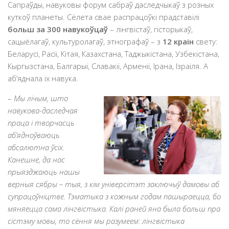
Сапраўды, навуковы форум сабраў даследчыкаў з розных
куткоў планеты. Сёлета свае распрацоўкі прадставілі
больш за 300 навукоўцаў
– лінгвістаў, гісторыкаў,
сацыёлагаў, культуролагаў, этнографаў – з
12 краін
свету:
Беларусі, Расіі, Кітая, Казахстана, Таджыкістана, Узбекістана,
Кыргызстана, Балгарыі, Славакіі, Арменіі, Ірана, Ізраіля. А
аб’яднала іх навука.
–
Мы лічым, што
навукова-даследчая
праца і творчасць
аб’ядноўваюць
абсалютна ўсіх.
Канешне, да нас
прыязджаюць нашы
верныя сябры – тыя, з кім універсітэт заключыў дамовы аб
супрацоўніцтве. Тэматыка з кожным годам пашыраецца, бо
мяняецца сама лінгвістыка. Калі раней яна была больш пра
сістэму мовы, то сёння мы разумеем: лінгвістыка