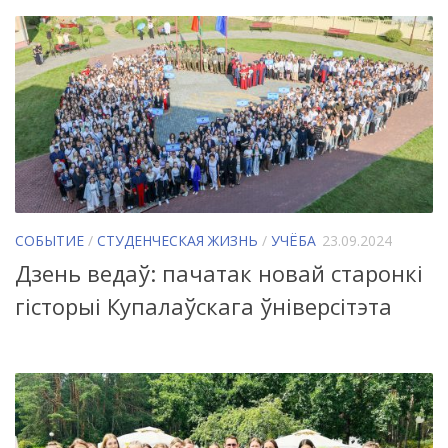
СОБЫТИЕ
/
СТУДЕНЧЕСКАЯ ЖИЗНЬ
/
УЧЁБА
23.09.2024
Дзень ведаў: пачатак новай старонкі
гісторыі Купалаўскага ўніверсітэта