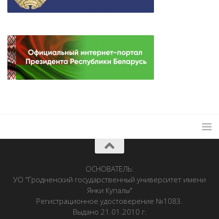
ОСНОВАТЕЛЬ:
УО "Гродненский государственный университет имени
Янки Купалы"
Регистрационное удостоверение №1083.
Выдано 21.01.2010 г.