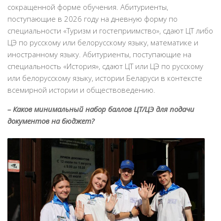
сокращенной форме обучения. Абитуриенты,
поступающие в 2026 году на дневную форму по
специальности «Туризм и гостеприимство», сдают ЦТ либо
ЦЭ по русскому или белорусскому языку, математике и
иностранному языку. Абитуриенты, поступающие на
специальность «История», сдают ЦТ или ЦЭ по русскому
или белорусскому языку, истории Беларуси в контексте
всемирной истории и обществоведению.
– Каков минимальный набор баллов ЦТ/ЦЭ для подачи
документов на бюджет?