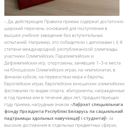
– Да, действующие Правила приема содержат достаточно
широкий перечень оснований для поступления в
высшее учебное заведение без вступительных
испытаний. Например, это победители с дипломами I, II, III
степени международной, республиканской олимпиады;
участники Олимпийских, Паралимпийских и
Дефлимпийских игр; спортсмены, занявшие 1–3-е места
на Юношеских Олимпийских играх, на чемпионатах, в
финалах кубков, на первенствах мира и Европы,
Европейских играх, Европейских юношеских олимпийских
фестивалях по видам спорта; абитуриенты, награжденные
в год приема или в течение двух лет, предшествующих
году приема, нагрудным знаком «
Лаўрэат спецыяльнага
фонду Прэзідэнта Рэспублікі Беларусь па сацыяльнай
падтрымцы здольных навучэнцаў i студэнтаў
» за
высокие достижения в отдельных предметных сферах,