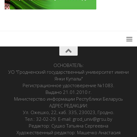
ОСНОВАТЕЛЬ:
УО "Гродненский государственный университет имени
Янки Купалы"
Регистрационное удостоверение №1083.
Выдано 21.01.2010 г.
Министерство информации Республики Беларусь
АДРЕС РЕДАКЦИИ:
Ул. Ожешко, 22, каб. 335, 230023, Гродно.
Тел.: 32-02-29. E-mail: grod_univ@grsu.by
Редактор: Сушко Татьяна Сергеевна
Художественный редактор: Машечко Анастасия