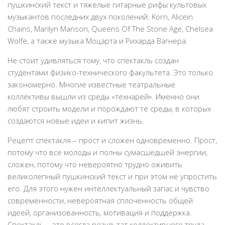
пушкинский текст и тяжелые гитарные рифы культовых
музыкантов последних двух поколений: Korn, Alicein
Chains, Marilyn Manson, Queens Of The Stone Age, Chelsea
Wolfe, а также музыка Моцарта и Рихарда Вагнера.
Не стоит удивляться тому, что спектакль создан
студентами физико-технического факультета. Это только
закономерно. Многие известные театральные
коллективы вышли из среды «технарей». Именно они
любят строить модели и порождают те среды, в которых
создаются новые идеи и кипит жизнь.
Рецепт спектакля – прост и сложен одновременно. Прост,
потому что все молоды и полны сумасшедшей энергии,
сложен, потому что невероятно трудно оживить
великолепный пушкинский текст и при этом не упростить
его. Для этого нужен интеллектуальный запас и чувство
современности, невероятная сплоченность общей
идеей, организованность, мотивация и поддержка.
Спектакль – это всегда результат коллективного труда,