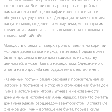
столкновения. Все три сцены разыграны в стройных
рамках аскетичной сценографии и жестко вписаны в
общую структуру спектакля. Декорация не меняется: два
растущих молодых дерева и между ними, мешающая им
соединиться маленькая часовня-молельня со входом в
«подвал мой тайный».
Молодость стремится вверх, прочь от земли, но корнями
молодые деревья все же уходят в землю. Подвал может
быть и прошлым в виде доставшихся по наследству
ценностей, а может быть и наследством. Однозначного
ответа на вопрос «За кем будущее?» в спектакле нет.
«Каменный гость» – самая красивая и пронзительная из
историй в постановке, история о столкновении бунта дон
Гуана в исполнении Игоря Лытнева и женственности
донны Анны в исполнении Анны Ядешко. Принято считать
дон Гуана эдаким сердцеедом-авантюристом. В спектакле
физиков дон Гуан – воплощение бунта, порыва, силы,