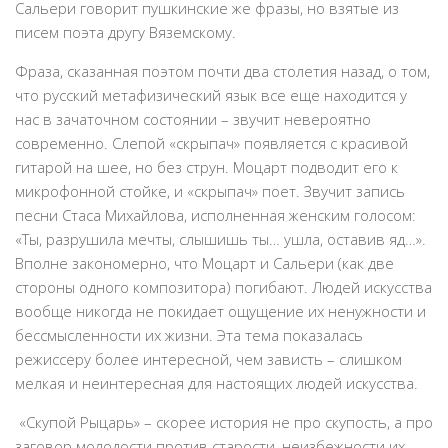
Сальери говорит пушкинские же фразы, но взятые из
писем поэта другу Вяземскому.
Фраза, сказанная поэтом почти два столетия назад, о том,
что русский метафизический язык все еще находится у
нас в зачаточном состоянии – звучит невероятно
современно. Слепой «скрыпач» появляется с красивой
гитарой на шее, но без струн. Моцарт подводит его к
микрофонной стойке, и «скрыпач» поет. Звучит запись
песни Стаса Михайлова, исполненная женским голосом:
«Ты, разрушила мечты, слышишь ты… ушла, оставив яд…».
Вполне закономерно, что Моцарт и Сальери (как две
стороны одного композитора) погибают. Людей искусства
вообще никогда не покидает ощущение их ненужности и
бессмысленности их жизни. Эта тема показалась
режиссеру более интересной, чем зависть – слишком
мелкая и неинтересная для настоящих людей искусства.
«Скупой Рыцарь» – скорее история не про скупость, а про
заговор молодости против старости, неизбежности их