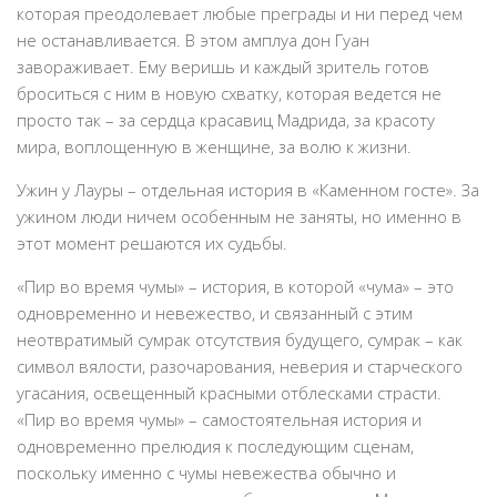
которая преодолевает любые преграды и ни перед чем
не останавливается. В этом амплуа дон Гуан
завораживает. Ему веришь и каждый зритель готов
броситься с ним в новую схватку, которая ведется не
просто так – за сердца красавиц Мадрида, за красоту
мира, воплощенную в женщине, за волю к жизни.
Ужин у Лауры – отдельная история в «Каменном госте». За
ужином люди ничем особенным не заняты, но именно в
этот момент решаются их судьбы.
«Пир во время чумы» – история, в которой «чума» – это
одновременно и невежество, и связанный с этим
неотвратимый сумрак отсутствия будущего, сумрак – как
символ вялости, разочарования, неверия и старческого
угасания, освещенный красными отблесками страсти.
«Пир во время чумы» – самостоятельная история и
одновременно прелюдия к последующим сценам,
поскольку именно с чумы невежества обычно и