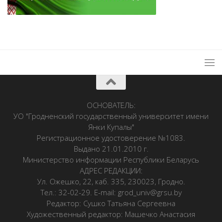
ОСНОВАТЕЛЬ:
УО "Гродненский государственный университет имени
Янки Купалы"
Регистрационное удостоверение №1083.
Выдано 21.01.2010 г.
Министерство информации Республики Беларусь
АДРЕС РЕДАКЦИИ:
Ул. Ожешко, 22, каб. 335, 230023, Гродно.
Тел.: 32-02-29. E-mail: grod_univ@grsu.by
Редактор: Сушко Татьяна Сергеевна
Художественный редактор: Машечко Анастасия