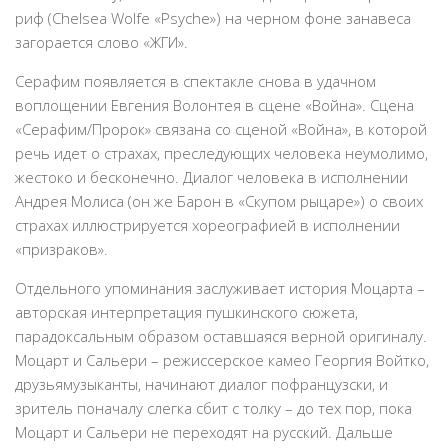
риф (Chelsea Wolfe «Psyche») на черном фоне занавеса
загорается слово «ЖГИ».
Серафим появляется в спектакле снова в удачном
воплощении Евгения Волонтея в сцене «Война». Сцена
«Серафим/Пророк» связана со сценой «Война», в которой
речь идет о страхах, преследующих человека неумолимо,
жестоко и бесконечно. Диалог человека в исполнении
Андрея Молиса (он же Барон в «Скупом рыцаре») о своих
страхах иллюстрируется хореографией в исполнении
«призраков».
Отдельного упоминания заслуживает история Моцарта –
авторская интерпретация пушкинского сюжета,
парадоксальным образом оставшаяся верной оригиналу.
Моцарт и Сальери – режиссерское камео Георгия Войтко,
друзьямузыканты, начинают диалог пофранцузски, и
зритель поначалу слегка сбит с толку – до тех пор, пока
Моцарт и Сальери не переходят на русский. Дальше