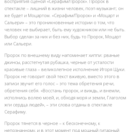
восприятия сценой «Серафим/Пророк». Пророк в
спектакле – лишний в жизни человек, поэт-музыкант; он
же будет и Моцартом. «Серафим/Пророк» и «Моцарт и
Сальери» – это проникновенные истории о том, что
человек не выбирает, быть ему художником или не быть.
Выбор сделан за них и без них, будь то Пророк, Моцарт
или Сальери.
Пророк по внешнему виду напоминает хиппи: рваные
джинсы, расстегнутая рубашка, черные от усталости
красивые глаза – великолепное исполнение Игоря Щуки.
Пророк не говорит свой текст вживую, вместо этого в
записи звучит его голос – это тема обретения речи,
обретения себя. «Восстань пророк, и виждь, и внемли,
исполнись волею моей, и, обходя моря и земли, Глаголом
жги сердца людей», – эти слова отданы в спектакле
Серафиму.
Пророк тянется в черное – к бесконечному, к
непознанному, и в этот момент под мощный гитарный