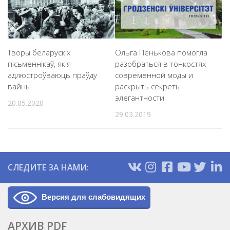
Творы беларускіх
Ольга Пенькова помогла
пісьменнікаў, якія
разобраться в тонкостях
адлюстроўваюць праўду
современной моды и
вайны
раскрыть секреты
элегантности
20.05.2020
29.03.2019
СЛЕДИТЕ ЗА НАМИ:
Версия для слабовидящих
АРХИВ PDF