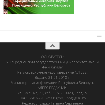
ОСНОВАТЕЛЬ:
УО "Гродненский государственный университет имени
Янки Купалы"
Регистрационное удостоверение №1083.
Выдано 21.01.2010 г.
Министерство информации Республики Беларусь
АДРЕС РЕДАКЦИИ:
Ул. Ожешко, 22, каб. 335, 230023, Гродно.
Тел.: 32-02-29. E-mail: grod_univ@grsu.by
Редактор: Сушко Татьяна Сергеевна