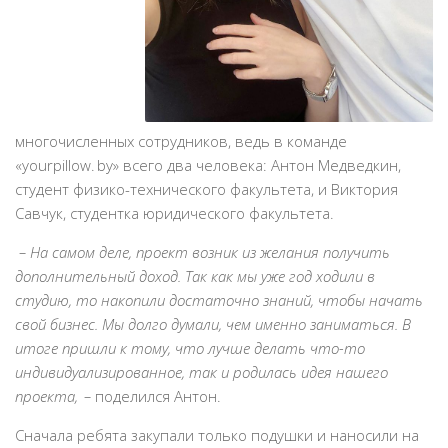
многочисленных сотрудников, ведь в команде
«yourpillow. by» всего два человека: Антон Медведкин,
студент физико-технического факультета, и Виктория
Савчук, студентка юридического факультета.
– На самом деле, проект возник из желания получить
дополнительный доход. Так как мы уже год ходили в
студию, то накопили достаточно знаний, чтобы начать
свой бизнес. Мы долго думали, чем именно заниматься. В
итоге пришли к тому, что лучше делать что-то
индивидуализированное, так и родилась идея нашего
проекта, –
поделился Антон.
Сначала ребята закупали только подушки и наносили на