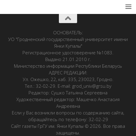
ОСНОВАТЕЛЬ:
УО "Гродненский государственный университет имени
Янки Купалы"
Регистрационное удостоверение №1083.
Выдано 21.01.2010 г.
Министерство информации Республики Беларусь
АДРЕС РЕДАКЦИИ:
Ул. Ожешко, 22, каб. 335, 230023, Гродно.
Тел.: 32-02-29. E-mail: grod_univ@grsu.by
Редактор: Сушко Татьяна Сергеевна
Художественный редактор: Машечко Анастасия
Андреевна
Если у Вас возникли вопросы по содержанию сайта,
обращайтесь по телефону: 32-02-29
Сайт газеты ГрГУ им. Янки Купалы © 2026. Все права
защищены.