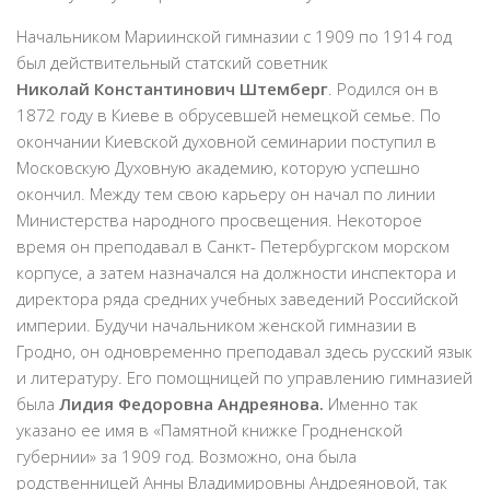
Начальником Мариинской гимназии с 1909 по 1914 год
был действительный статский советник
Николай
Константинович Штемберг
. Родился он в
1872 году в Киеве в обрусевшей немецкой семье. По
окончании Киевской духовной семинарии поступил в
Московскую Духовную академию, которую успешно
окончил. Между тем свою карьеру он начал по линии
Министерства народного просвещения. Некоторое
время он преподавал в Санкт- Петербургском морском
корпусе, а затем назначался на должности инспектора и
директора ряда средних учебных заведений Российской
империи. Будучи начальником женской гимназии в
Гродно, он одновременно преподавал здесь русский язык
и литературу. Его помощницей по управлению гимназией
была
Лидия Федоровна Андреянова.
Именно так
указано ее имя в «Памятной книжке Гродненской
губернии» за 1909 год. Возможно, она была
родственницей Анны Владимировны Андреяновой, так