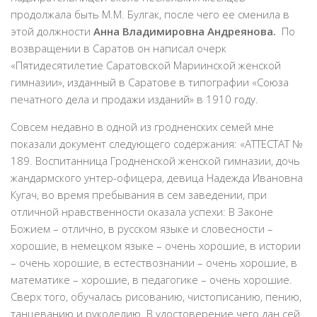
продолжала быть М.М. Булгак, после чего ее сменила в
этой должности
Анна Владимировна Андреянова.
По
возвращении в Саратов он написал очерк
«Пятидесятилетие Саратовской Мариинской женской
гимназии», изданный в Саратове в типографии «Союза
печатного дела и продажи изданий» в 1910 году.
Совсем недавно в одной из гродненских семей мне
показали документ следующего содержания: «АТТЕСТАТ №
189. Воспитанница Гродненской женской гимназии, дочь
жандармского унтер-офицера, девица Надежда Ивановна
Кугач, во время пребывания в сем заведении, при
отличной нравственности оказала успехи: В Законе
Божием – отлично, в русском языке и словесности –
хорошие, в немецком языке – очень хорошие, в истории
– очень хорошие, в естествознании – очень хорошие, в
математике – хорошие, в педагогике – очень хорошие.
Сверх того, обучалась рисованию, чистописанию, пению,
танцеванию и рукоделию. В удостоверение чего дан сей