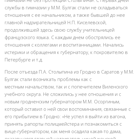
гимназии не без протекции Столыпина». С первых дней
службы в гимназии у М.М. Булгак стали не складываться
отношения с ее начальником, а также бывшей до нее
главной надзирательницей Н.П. Киселевской,
продолжившей здесь свою службу учительницей
французского языка. С каждым днем обострялись ее
отношения с коллегами и воспитанницами. Начались
истерики и обращения к губернатору, к покровителю в
Петербурге и т.д.
После отъезда П.А. Столыпина из Гродно в Саратов у М.М.
Булгак стали возникать проблемы как с
местным начальством, так и с попечителем Виленского
учебного округа. Не сложились у нее отношения и с
новым гродненским губернатором М.М. Осоргиным,
который оставил о ней свои воспоминания, связанные с
его прибытием в Гродно: «Не успел я выйти из вагона,
принять рапорты полицмейстера и познакомиться с
вице-губернатором, как меня осадила какая-то дама,
оказавшаяся главной надзирательницей женской