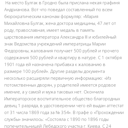
На место Булгак в Гродно была прислана некая графиня
Андрианова. Вот что поведал составленный по всем
бюрократическим канонам формуляр: «Мария
Михайловна Булгак, жена доктора медицины, 47 лет от
роду, православная, имеет медаль в память
царствования императора Александра III и юбилейный
знак Ведомства учреждений императрицы Марии
Федоровны, жалования получает 500 рублей и прочего
содержания 500 рублей и квартиру в натуре. С 1 октября
1901 года ей назначена прибавка к жалованию в
размере 100 рублей». Другие разделы документа
несколько расширяли первичную информацию: «Из
потомственных дворян, у родителей имеется родовое
имение, а у самой и мужа таковых нет. Окончила
Императорское воспитательное общество благородных
девиц 1 разряда, в удостоверении чего ей выдан аттестат
от 31 числа 1869 года за № 354». В графе о «Прохождении
службы» значилось: «Состояла с 1890 по 1896 годы
попечительницей Лебедского участка г. Киева. С 24