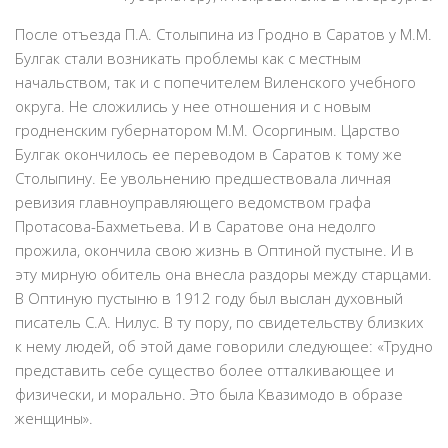
После отъезда П.А. Столыпина из Гродно в Саратов у М.М.
Булгак стали возникать проблемы как с местным
начальством, так и с попечителем Виленского учебного
округа. Не сложились у нее отношения и с новым
гродненским губернатором М.М. Осоргиным. Царство
Булгак окончилось ее переводом в Саратов к тому же
Столыпину. Ее увольнению предшествовала личная
ревизия главноуправляющего ведомством графа
Протасова-Бахметьева. И в Саратове она недолго
прожила, окончила свою жизнь в Оптиной пустыне. И в
эту мирную обитель она внесла раздоры между старцами.
В Оптиную пустыню в 1912 году был выслан духовный
писатель С.А. Нилус. В ту пору, по свидетельству близких
к нему людей, об этой даме говорили следующее: «Трудно
представить себе существо более отталкивающее и
физически, и морально. Это была Квазимодо в образе
женщины».