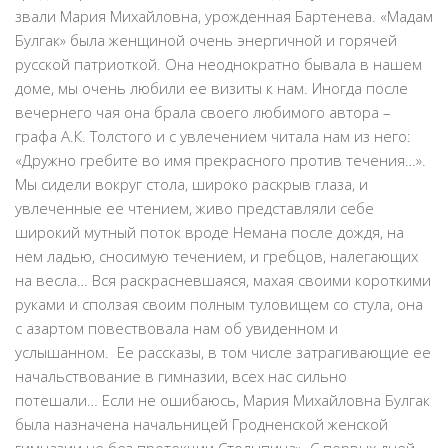
звали Мария Михайловна, урожденная Бартенева. «Мадам
Булгак» была женщиной очень энергичной и горячей
русской патриоткой. Она неоднократно бывала в нашем
доме, мы очень любили ее визиты к нам. Иногда после
вечернего чая она брала своего любимого автора –
графа А.К. Толстого и с увлечением читала нам из него:
«Дружно гребите во имя прекрасного против течения…».
Мы сидели вокруг стола, широко раскрыв глаза, и
увлеченные ее чтением, живо представляли себе
широкий мутный поток вроде Немана после дождя, на
нем ладью, сносимую течением, и гребцов, налегающих
на весла… Вся раскрасневшаяся, махая своими короткими
руками и сползая своим полным туловищем со стула, она
с азартом повествовала нам об увиденном и
услышанном. Ее рассказы, в том числе затрагивающие ее
начальствование в гимназии, всех нас сильно
потешали… Если не ошибаюсь, Мария Михайловна Булгак
была назначена начальницей Гродненской женской