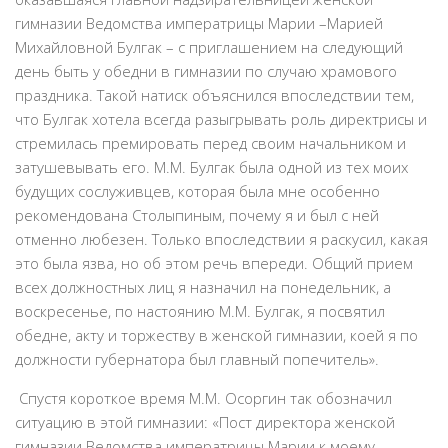
гимназии Ведомства императрицы Марии –Марией
Михайловной Булгак – с приглашением на следующий
день быть у обедни в гимназии по случаю храмового
праздника. Такой натиск объяснился впоследствии тем,
что Булгак хотела всегда разыгрывать роль директрисы и
стремилась премировать перед своим начальником и
затушевывать его. М.М. Булгак была одной из тех моих
будущих сослуживцев, которая была мне особенно
рекомендована Столыпиным, почему я и был с ней
отменно любезен. Только впоследствии я раскусил, какая
это была язва, но об этом речь впереди. Общий прием
всех должностных лиц я назначил на понедельник, а
воскресенье, по настоянию М.М. Булгак, я посвятил
обедне, акту и торжеству в женской гимназии, коей я по
должности губернатора был главный попечитель».
Спустя короткое время М.М. Осоргин так обозначил
ситуацию в этой гимназии: «Пост директора женской
гимназии Ведомства императрицы Марии к моему