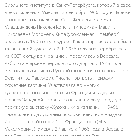
Смольного института в Санкт-Петербурге, который в свое
время окончила. Умерла 13 сентября 1966 году в Париже,
похоронена на кладбище Сент-Женевьев-де-Буа.
Младшая дочь Николая Константиновича – Марина
Николаевна Молонель-Кипа (урожденная Штемберг)
родилась в 1906 году в Курске. Как и старшая сестра была
талантливой художницей. В 1945 году она перебралась
из СССР к отцу во Францию и поселилась в Версале.
Работала в архиве Версальского дворца. С 1948 года
вела курс живописи в Русской школе изящных искусств в
Булони (под Парижем). Писала портреты, пейзажи,
сюжетные картины. Участвовала во многих
художественных выставках во Франции и в других
странах Западной Европы, включая и международную
парижскую выставку «Художники в изгнании» (1949).
Находилась под духовным покровительством владыки
Иоанна Шанхайского и Сан-Францисского (М.Б.
Максимовича). Умерла 27 августа 1966 года в Версале,