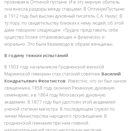
проживая в Оптиной пустыне. И в эту мирную обитель
она внесла раздоры между старцами. В ОптинуюПустыню
в 1912 году был выслан духовный писатель С.А. Нилус. В
ту пору, по свидетельству близких к нему людей, об этой
даме говорили следующее: «Трудно представить себе
существо более отталкивающее и физически, и
морально. Это была Квазимодо в образе женщины».
В годину тяжких испытаний
В 1903 году начальником Гродненской женской
Мариинской гимназии стал статский советник
Василий
Кондратьевич Феоктистов
. Известно, что он был сыном
священника, 1858 году окончил Рязанскую духовную
семинарию, а в 1864 году Московскую духовную
академию. В 1877 году был удостоен этой академией
ученой степени магистра. В последующем служил по
линии Министерства народного просвещения. В
гродненской гимназии при нем главной
надзирательницей около нескольких месяцев