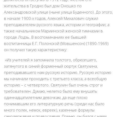
жительства в Гродно был дом Оношко по
Александровской улице (ныне улица Буденного). До этого,
в начале 1900-х годов, Алексей Михалович служил
преподавателем русского языка, истории и географии, а
также начальником Мариинской женской гимназии в
городе Лодзь. В воспоминаниях ее бывшей
воспитанницы Е.Г. Полонской (Мовшенсон) (1890-1969)
он получил такую характеристику:
«Из учителей я запомнила толстого, обрюзгшего,
затянутого в синий форменный сюртук Святухина,
преподававшего нам русскую историю. Русскую историю
мы начинали проходить с третьего класса, а всеобщую
историю – с четвертого. Святухин был очень строг и
требователен. Думаю, нелегко было ему внушать
одиннадцатилетним девочкам, да еще плохо
понимавшим его литературную речь (среди нас было
много полек, немок, евреек), казенные формулы
самодержавия и православия. Помню, он бился с нами