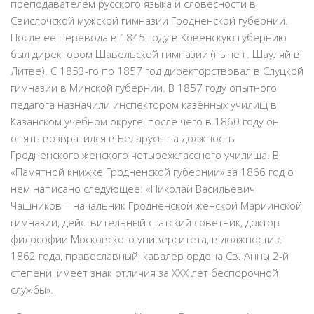
преподавателем русского языка и словесности в
Свислочской мужской гимназии Гродненской губернии.
После ее перевода в 1845 году в Ковенскую губернию
был директором Шавельской гимназии (ныне г. Шауляй в
Литве). С 1853-го по 1857 год директорствовал в Слуцкой
гимназии в Минской губернии. В 1857 году опытного
педагога назначили инспектором казённых училищ в
Казанском учебном округе, после чего в 1860 году он
опять возвратился в Беларусь на должность
Гродненского женского четырехклассного училища. В
«Памятной книжке Гродненской губернии» за 1866 год о
нем написано следующее: «Николай Васильевич
Чашников – начальник Гродненской женской Мариинской
гимназии, действительный статский советник, доктор
философии Московского университета, в должности с
1862 года, православный, кавалер ордена Св. Анны 2-й
степени, имеет знак отличия за ХХХ лет беспорочной
службы».