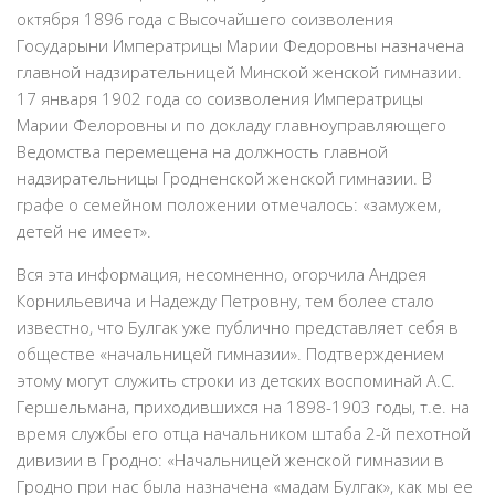
октября 1896 года с Высочайшего соизволения
Государыни Императрицы Марии Федоровны назначена
главной надзирательницей Минской женской гимназии.
17 января 1902 года со соизволения Императрицы
Марии Фелоровны и по докладу главноуправляющего
Ведомства перемещена на должность главной
надзирательницы Гродненской женской гимназии. В
графе о семейном положении отмечалось: «замужем,
детей не имеет».
Вся эта информация, несомненно, огорчила Андрея
Корнильевича и Надежду Петровну, тем более стало
известно, что Булгак уже публично представляет себя в
обществе «начальницей гимназии». Подтверждением
этому могут служить строки из детских воспоминай А.С.
Гершельмана, приходившихся на 1898-1903 годы, т.е. на
время службы его отца начальником штаба 2-й пехотной
дивизии в Гродно: «Начальницей женской гимназии в
Гродно при нас была назначена «мадам Булгак», как мы ее