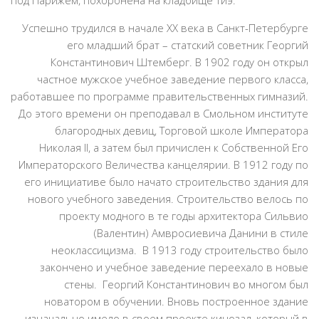
под Парижем, похоронена на кладбище Тиэ.
Успешно трудился в начале ХХ века в Санкт-Петербурге
его младший брат – статский советник Георгий
Константинович Штемберг. В 1902 году он открыл
частное мужское учебное заведение первого класса,
работавшее по программе правительственных гимназий.
До этого времени он преподавал в Смольном институте
благородных девиц, Торговой школе Императора
Николая II, а затем был причислен к Собственной Его
Императорского Величества канцелярии. В 1912 году по
его инициативе было начато строительство здания для
нового учебного заведения. Строительство велось по
проекту модного в те годы архитектора Сильвио
(Валентин) Амвросиевича Данини в стиле
неоклассицизма. В 1913 году строительство было
закончено и учебное заведение переехало в новые
стены. Георгий Константинович во многом был
новатором в обучении. Вновь построенное здание
изначально имело в своем проекте кинозал, который в