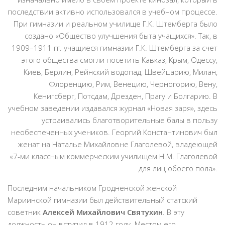
последствии активно использовался в учебном процессе.
При гимназии и реальном училище Г.К. Штемберга было
создано «Общество улучшения быта учащихся». Так, в
1909–1911 гг. учащиеся гимназии Г.К. Штемберга за счет
этого общества смогли посетить Кавказ, Крым, Одессу,
Киев, Берлин, Рейнский водопад, Швейцарию, Милан,
Флоренцию, Рим, Венецию, Черногорию, Вену,
Кенигсберг, Потсдам, Дрезден, Прагу и Болгарию. В
учебном заведении издавался журнал «Новая заря», здесь
устраивались благотворительные балы в пользу
необеспеченных учеников. Георгий Константинович был
женат на Наталье Михайловне Глаголевой, владеющей
«7-ми классным коммерческим училищем Н.М. Глаголевой
для лиц обоего пола».
Последним начальником Гродненской женской
Мариинской гимназии был действительный статский
советник
Алексей
Михайлович Святухин
. В эту
должность он вступил в 1912 году. Местом его