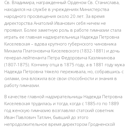
Св. Владимира, награжденный Орденом Св. Станислава,
находился на службе в учреждениях Министерства
народного просвещения около 20 лет. За время
директорства Анатолий Иванович себя ничем не
проявил. Более заметную роль в работе гимназии стала
играть ее главная надзирательница Надежда Петровна
Киселевская – вдова крупного губернского чиновника
Михаила Платоновича Киселевского (1832-1881) и дочь
генерал-лейтенанта Петра Федоровича Казлянинова
(1807-1875). Кончину отца в 1875 году, а в 1881 году мужа
Надежда Петровна тяжело переживала, но, собравшись с
силами, она вложила все свои способности и знания в
работу гимназии.
В качестве главной надзирательницы Надежда Петровна
Киселевская трудилась и тогда, когда с 1885-го по 1889
год женскую гимназию возглавлял статский советник
Иван Павлович Татлин, бывший до этого
непродолжительное время директором Гродненской