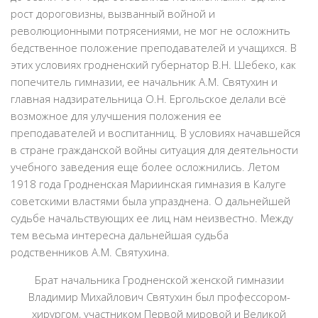
рост дороговизны, вызванный войной и
революционными потрясениями, не мог не осложнить
бедственное положение преподавателей и учащихся. В
этих условиях гродненский губернатор В.Н. Шебеко, как
попечитель гимназии, ее начальник А.М. Святухин и
главная надзирательница О.Н. Ергольское делали всё
возможное для улучшения положения ее
преподавателей и воспитанниц. В условиях начавшейся
в стране гражданской войны ситуация для деятельности
учебного заведения еще более осложнились. Летом
1918 года Гродненская Мариинская гимназия в Калуге
советскими властями была упразднена. О дальнейшей
судьбе начальствующих ее лиц нам неизвестно. Между
тем весьма интересна дальнейшая судьба
родственников А.М. Святухина.
Брат начальника Гродненской женской гимназии
Владимир Михайлович Святухин был профессором-
хирургом, участником Первой мировой и Великой