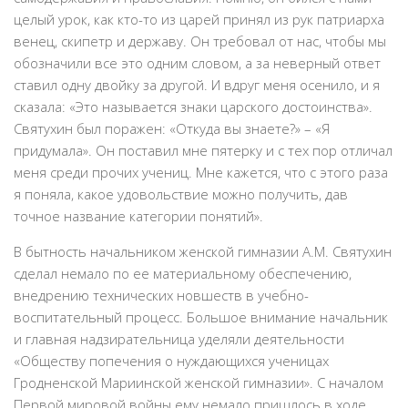
целый урок, как кто-то из царей принял из рук патриарха
венец, скипетр и державу. Он требовал от нас, чтобы мы
обозначили все это одним словом, а за неверный ответ
ставил одну двойку за другой. И вдруг меня осенило, и я
сказала: «Это называется знаки царского достоинства».
Святухин был поражен: «Откуда вы знаете?» – «Я
придумала». Он поставил мне пятерку и с тех пор отличал
меня среди прочих учениц. Мне кажется, что с этого раза
я поняла, какое удовольствие можно получить, дав
точное название категории понятий».
В бытность начальником женской гимназии А.М. Святухин
сделал немало по ее материальному обеспечению,
внедрению технических новшеств в учебно-
воспитательный процесс. Большое внимание начальник
и главная надзирательница уделяли деятельности
«Обществу попечения о нуждающихся ученицах
Гродненской Мариинской женской гимназии». С началом
Первой мировой войны ему немало пришлось в ходе