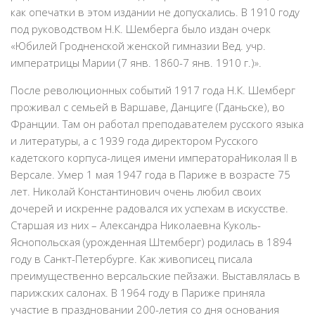
как опечатки в этом издании не допускались. В 1910 году
под руководством Н.К. Шемберга было издан очерк
«Юбилей Гродненской женской гимназии Вед. учр.
императрицы Марии (7 янв. 1860-7 янв. 1910 г.)».
После революционных событий 1917 года Н.К. Шемберг
проживал с семьей в Варшаве, Данциге (Гданьске), во
Франции. Там он работал преподавателем русского языка
и литературы, а с 1939 года директором Русского
кадетского корпуса-лицея имени императораНиколая II в
Версале. Умер 1 мая 1947 года в Париже в возрасте 75
лет. Николай Константинович очень любил своих
дочерей и искренне радовался их успехам в искусстве.
Старшая из них – Александра Николаевна Куколь-
Яснопольская (урожденная Штемберг) родилась в 1894
году в Санкт-Петербурге. Как живописец писала
преимущественно версальские пейзажи. Выставлялась в
парижских салонах. В 1964 году в Париже приняла
участие в праздновании 200-летия со дня основания