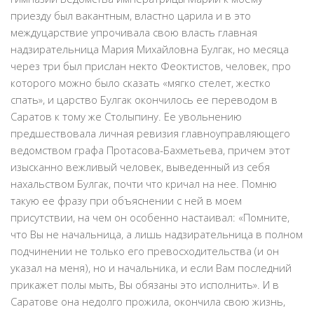
приезду был вакантным, властно царила и в это
междуцарствие упрочивала свою власть главная
надзирательница Мария Михайловна Булгак, но месяца
через три был прислан некто Феоктистов, человек, про
которого можно было сказать «мягко стелет, жестко
спать», и царство Булгак окончилось ее переводом в
Саратов к тому же Столыпину. Ее увольнению
предшествовала личная ревизия главноуправляющего
ведомством графа Протасова-Бахметьева, причем этот
изысканно вежливый человек, выведенный из себя
нахальством Булгак, почти что кричал на нее. Помню
такую ее фразу при объяснении с ней в моем
присутствии, на чем он особенно настаивал: «Помните,
что Вы не начальница, а лишь надзирательница в полном
подчинении не только его превосходительства (и он
указал на меня), но и начальника, и если Вам последний
прикажет полы мыть, Вы обязаны это исполнить». И в
Саратове она недолго прожила, окончила свою жизнь,