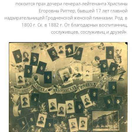
покоится прах дочери генерал-лейтенанта Христины
Егоровны Риттер, бывшей 17 лет главной
надзирательницей Гродненской женской гимназии. Род. в
1800 г. Ск. в 1882 г. От благодарных воспитанниц,
сослуживцев, сослуживиц и друзей».