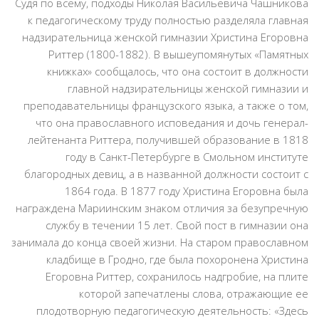
Судя по всему, подходы Николая Васильевича Чашникова
к педагогическому труду полностью разделяла главная
надзирательница женской гимназии Христина Егоровна
Риттер (1800-1882). В вышеупомянутых «Памятных
книжках» сообщалось, что она состоит в должности
главной надзирательницы женской гимназии и
преподавательницы французского языка, а также о том,
что она православного исповедания и дочь генерал-
лейтенанта Риттера, получившей образование в 1818
году в Санкт-Петербурге в Смольном институте
благородных девиц, а в названной должности состоит с
1864 года. В 1877 году Христина Егоровна была
награждена Мариинским знаком отличия за безупречную
службу в течении 15 лет. Свой пост в гимназии она
занимала до конца своей жизни. На старом православном
кладбище в Гродно, где была похоронена Христина
Егоровна Риттер, сохранилось надгробие, на плите
которой запечатлены слова, отражающие ее
плодотворную педагогическую деятельность: «Здесь