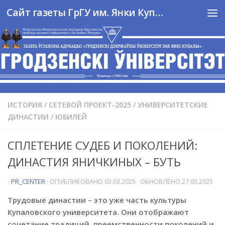
Сайт газеты ГрГУ им. Янки Купалы
Перейти к содержимому
ИСТОРИЯ
/
СЕТЕВОЙ ПРОЕКТ-2025 / УНИВЕРСИТЕТСКИЕ
ДИНАСТИИ
/
ЮБИЛЕЙ
СПЛЕТЕНИЕ СУДЕБ И ПОКОЛЕНИЙ:
ДИНАСТИЯ ЯНИЧКИНЫХ – БУТЬ
-
PR_CENTER
· ОПУБЛИКОВАНО
03.03.2025
· ОБНОВЛЕНО
27.03.2025
Трудовые династии – это уже часть культуры
Купаловского университета. Они отображают
сочетание традиций, преемственности поколений и