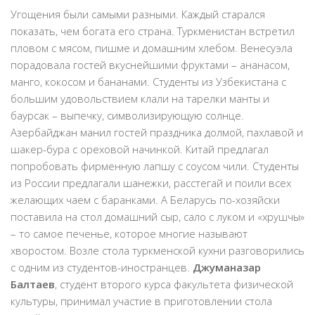
Угощения были самыми разными. Каждый старался
показать, чем богата его страна. Туркменистан встретил
пловом с мясом, пишме и домашним хлебом. Венесуэла
порадовала гостей вкуснейшими фруктами – ананасом,
манго, кокосом и бананами. Студенты из Узбекистана с
большим удовольствием клали на тарелки манты и
баурсак – выпечку, символизирующую солнце.
Азербайджан манил гостей праздника долмой, пахлавой и
шакер-бура с ореховой начинкой. Китай предлагал
попробовать фирменную лапшу с соусом чили. Студенты
из России предлагали шанежки, расстегай и поили всех
желающих чаем с баранками. А Беларусь по-хозяйски
поставила на стол домашний сыр, сало с луком и «хрушчы»
– то самое печенье, которое многие называют
хворостом. Возле стола туркменской кухни разговорились
с одним из студентов-иностранцев.
Джуманазар
Балтаев
, студент второго курса факультета физической
культуры, принимал участие в приготовлении стола