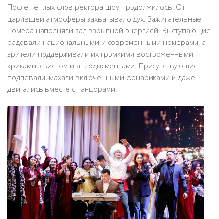
После теплых слов ректора шоу продолжилось. От
царившей атмосферы захватывало дух. Зажигательные
номера наполняли зал взрывной энергией. Выступающие
радовали национальными и современными номерами, а
зрители поддерживали их громкими восторженными
криками, свистом и аплодисментами. Присутствующие
подпевали, махали включенными фонариками и даже
двигались вместе с танцорами.