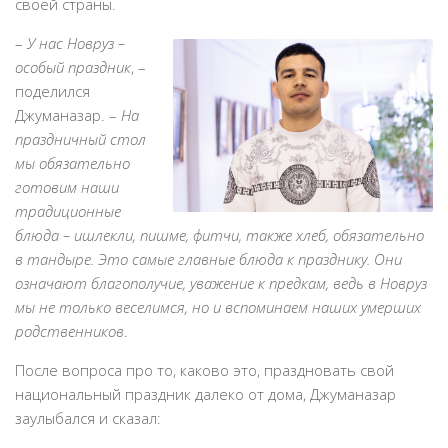
своей страны.
–
У нас Новруз –
особый праздник
, –
поделился
Джуманазар. –
На
праздничный стол
мы обязательно
готовим наши
традиционные
блюда – ишлекли, пишме, фитчи, также хлеб, обязательно
в тандыре. Это самые главные блюда к празднику. Они
означают благополучие, уважение к предкам, ведь в Новруз
мы не только веселимся, но и вспоминаем наших умерших
родственников
.
После вопроса про то, каково это, праздновать свой
национальный праздник далеко от дома, Джуманазар
заулыбался и сказал: