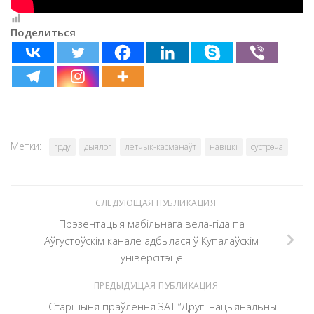
Поделиться
Метки:
грду
дыялог
летчык-касманаўт
навіцкі
сустрэча
СЛЕДУЮЩАЯ ПУБЛИКАЦИЯ
Прэзентацыя мабільнага вела-гіда па
Аўгустоўскім канале адбылася ў Купалаўскім
універсітэце
ПРЕДЫДУЩАЯ ПУБЛИКАЦИЯ
Старшыня праўлення ЗАТ “Другі нацыянальны