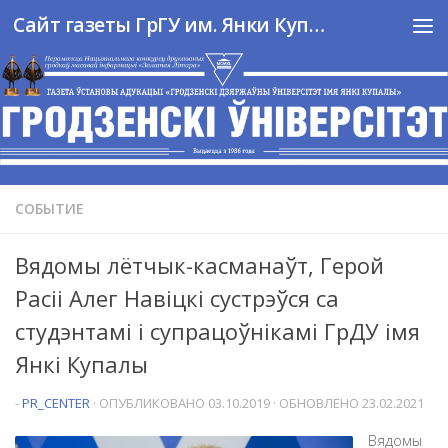
Сайт газеты ГрГУ им. Янки Купалы
Перейти к содержимому
СОБЫТИЕ
Вядомы лётчык-касманаўт, Герой
Расіі Алег Навіцкі сустрэўся са
студэнтамі і супрацоўнікамі ГрДУ імя
Янкі Купалы
-
PR_CENTER
· ОПУБЛИКОВАНО
03.10.2019
· ОБНОВЛЕНО
23.02.2021
Вядомы