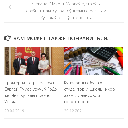
тэлеканал” Марат Маркаў сустрэўся з
кіраўніцтвам, супрацоўнікамі і студэнтамі
Купалаўскага ўніверсітэта
ВАМ МОЖЕТ ТАКЖЕ ПОНРАВИТЬСЯ...
Прэм’ер-міністр Беларусі
Купаловцы обучают
Сяргей Румас уручыў ГрДУ
студентов и школьников
імя Янкі Купалы прэмію
азам финансовой
Урада
грамотности
29.04.2019
29.12.2021