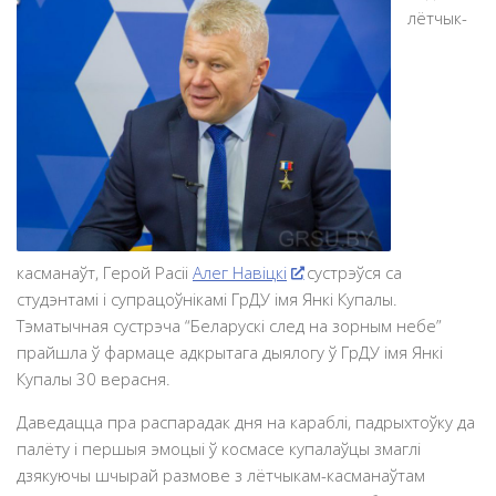
лётчык-
касманаўт, Герой Расіі
Алег Навіцкі
сустрэўся са
студэнтамі і супрацоўнікамі ГрДУ імя Янкі Купалы.
Тэматычная сустрэча “Беларускі след на зорным небе”
прайшла ў фармаце адкрытага дыялогу ў ГрДУ імя Янкі
Купалы 30 верасня.
Даведацца пра распарадак дня на караблі, падрыхтоўку да
палёту і першыя эмоцыі ў космасе купалаўцы змаглі
дзякуючы шчырай размове з лётчыкам-касманаўтам