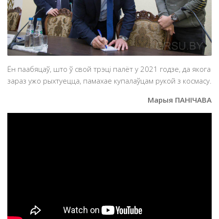
Ён паабяцаў, што ў свой трэці палёт у 2021 годзе, да якога
зараз ужо рыхтуецца, памахае купалаўцам рукой з космасу.
Марыя ПАНІЧАВА