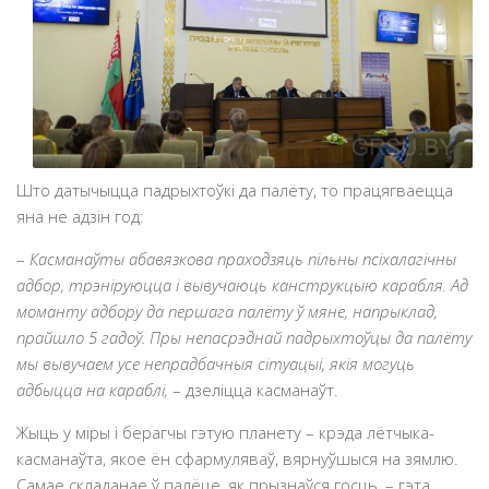
Што датычыцца падрыхтоўкі да палёту, то працягваецца
яна не адзін год:
–
Касманаўты абавязкова праходзяць пільны псіхалагічны
адбор, трэніруюцца і вывучаюць канструкцыю карабля. Ад
моманту адбору да першага палёту ў мяне, напрыклад,
прайшло 5 гадоў. Пры непасрэднай падрыхтоўцы да палёту
мы вывучаем усе непрадбачныя сітуацыі, якія могуць
адбыцца на караблі,
– дзеліцца касманаўт.
Жыць у міры і берагчы гэтую планету – крэда лётчыка-
касманаўта, якое ён сфармуляваў, вярнуўшыся на зямлю.
Самае складанае ў палёце, як прызнаўся госць, – гэта