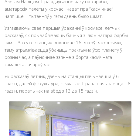
Алегам Навіцкім. Пра адчуванне часу на караблі,
аматарскія палёты у космас і нават пра “касмічнае”
чаяпіцце – пытанняў у гэты дзень было шмат.
Узгадваючы свае першыя ўражанні ў космасе, лётчык
расказаў, як прывабліваюць бачныя з ілюмінатара фарбы
зямлі. За суткі станцыя выконвае 16 віткоў вакол зямлі,
таму атрымліваецца ўбачыць практычна ўсю планету ў
розны час, а паўночнае ззянне з борта касмічнага
самалёта зачароўвае.
Як расказаў лётчык, дзень на станцыі пачынаецца ў 6
гадзін, далей фізкультура, сняданак. Праца пачынаецца з 8
гадзін, перапынак на абед з 13 да 15 гадзін.