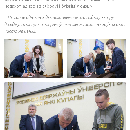
недахоп адносін з сябрамі і блізкімі людзьмі:
–
Не хапае адносін з дзецьмі, звычайнага подыху ветру,
дажджу, тых простых рэчаў, якія мы на зямлі не заўважаем і
часта не цэнім.