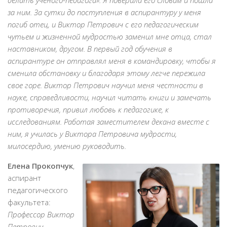
делать ученого-педагога». Я поверила его словам и пошла
за ним. За сутки до поступления в аспирантуру у меня
погиб отец, и Виктор Петрович с его педагогическим
чутьем и жизненной мудростью заменил мне отца, стал
наставником, другом. В первый год обучения в
аспирантуре он отправлял меня в командировку, чтобы я
сменила обстановку и благодаря этому легче пережила
свое горе. Виктор Петрович научил меня честности в
науке, справедливости, научил читать книги и замечать
противоречия, привил любовь к педагогике, к
исследованиям. Работая заместителем декана вместе с
ним, я училась у Виктора Петровича мудрости,
милосердию, умению руководить.
Елена Прокопчук
,
аспирант
педагогического
факультета:
Профессор Виктор
Петрович