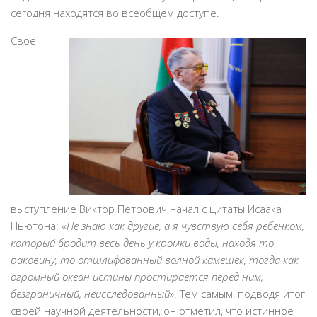
сегодня находятся во всеобщем доступе.
Свое
выступление Виктор Петрович начал с цитаты Исаака
Ньютона: «
Hе знаю как другие, а я чувствую себя ребенком,
который бродит весь день у кромки воды, находя то
раковину, то отшлифованный волной камешек, тогда как
огромный океан истины простирается перед ним,
безграничный, неисследованный
». Тем самым, подводя итог
своей научной деятельности, он отметил, что истинное