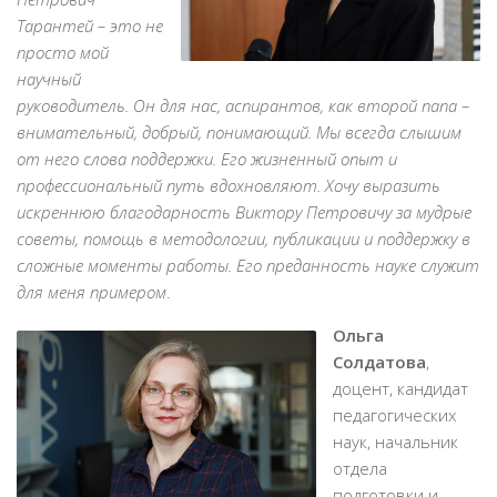
Тарантей – это не
просто мой
научный
руководитель. Он для нас, аспирантов, как второй папа –
внимательный, добрый, понимающий. Мы всегда слышим
от него слова поддержки. Его жизненный опыт и
профессиональный путь вдохновляют. Хочу выразить
искреннюю благодарность Виктору Петровичу за мудрые
советы, помощь в методологии, публикации и поддержку в
сложные моменты работы. Его преданность науке служит
для меня примером
.
Ольга
Солдатова
,
доцент, кандидат
педагогических
наук, начальник
отдела
подготовки и