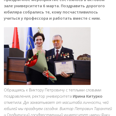
зале университета 6 марта. Поздравить дорогого
юбиляра собрались те, кому посчастливилось
учиться у профессора и работать вместе с ним.
Обращаясь к Виктору Петровичу с теплыми словами
поздравления, ректор университета
Ирина Китурко
отметила:
Дух захватывает от масштаба личности, чей
юбилей мы празднуем сегодня. Виктор Петрович Тарантей
и Гродненский государственный университет имени Янки