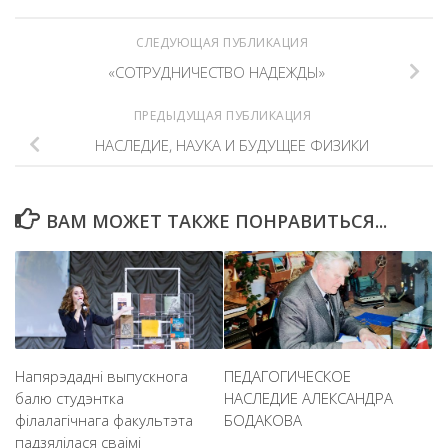
СЛЕДУЮЩАЯ ПУБЛИКАЦИЯ
«СОТРУДНИЧЕСТВО НАДЕЖДЫ»
ПРЕДЫДУЩАЯ ПУБЛИКАЦИЯ
НАСЛЕДИЕ, НАУКА И БУДУЩЕЕ ФИЗИКИ
ВАМ МОЖЕТ ТАКЖЕ ПОНРАВИТЬСЯ...
Напярэдадні выпускнога
ПЕДАГОГИЧЕСКОЕ
балю студэнтка
НАСЛЕДИЕ АЛЕКСАНДРА
філалагічнага факультэта
БОДАКОВА
падзялілася сваімі