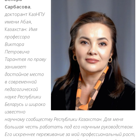
Сарбасова
,
докторант КазНПУ
имени Абая,
Казахстан:
Имя
профессора
Виктора
Петровича
Тарантея по праву
занимает
достойное место
в современной
педагогической
науке Республики
Беларусь и широко
известно
научному сообществу Республики Казахстан. Для меня
большая честь работать под его научным руководством.
Его искреннее переживание за мой профессиональный рост,