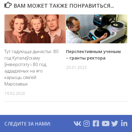
ВАМ МОЖЕТ ТАКЖЕ ПОНРАВИТЬСЯ...
Тут гадуюцца дынастыі: 80
Перспективным ученым
год Купалаўскаму
– гранты ректора
ўніверсітэту і 80 год,
25.01.2023
аддадзеных на яго
карысць сям’ёй
Марозавых
19.02.2020
СЛЕДИТЕ ЗА НАМИ: