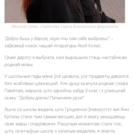
Наталля Гузевіч, студэнтка 4 курса філалагічнага факультэта
“Добра быць у дарозе, якую ты сам сабе выбіраеш”
, –
заўважыў класік нашай літаратуры Якуб Колас.
Сваю дарогу я выбрала, калі вырашыла стаць настаўнікам
роднай мовы.
У школьныя гады мяне ўсё цікавіла, усе прадметы даваліся
без асаблівых цяжкасцей. Але душу кранула роднае слова.
Памятаю, марыла, што аднойчы зайду ў клас і з усмешкай
скажу: “Добры дзень! Пачынаем урок!”
Яшчэ са школы ведала, што Гродзенскі ўніверсітэт імя Янкі
Купалы стане тым самым месцам, дзе я змагу ажыццявіць
свае мары і спадзяванні. Рашучым момантам стала тое,
што, скончыўшы школу з залатым медалём, я змагла