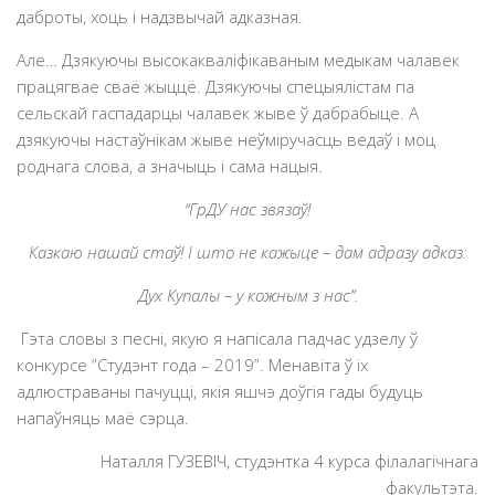
даброты, хоць і надзвычай адказная.
Але… Дзякуючы высокакваліфікаваным медыкам чалавек
працягвае сваё жыццё. Дзякуючы спецыялістам па
сельскай гаспадарцы чалавек жыве ў дабрабыце. А
дзякуючы настаўнікам жыве неўміручасць ведаў і моц
роднага слова, а значыць і сама нацыя.
“ГрДУ нас звязаў!
Казкаю нашай стаў! І што не кажыце – дам адразу адказ:
Дух Купалы – у кожным з нас”.
Гэта словы з песні, якую я напісала падчас удзелу ў
конкурсе “Студэнт года – 2019”. Менавіта ў іх
адлюстраваны пачуцці, якія яшчэ доўгія гады будуць
напаўняць маё сэрца.
Наталля ГУЗЕВІЧ, студэнтка 4 курса філалагічнага
факультэта.