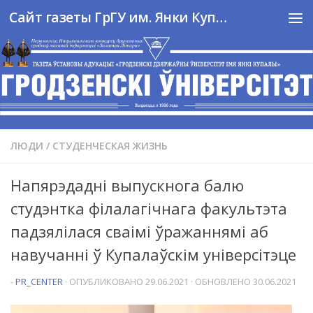
Сайт газеты ГрГУ им. Янки Купалы
Перейти к содержимому
ЛЮДИ
/
СТУДЕНЧЕСКАЯ ЖИЗНЬ
Напярэдадні выпускнога балю
студэнтка філалагічнага факультэта
падзялілася сваімі ўражаннямі аб
навучанні ў Купалаўскім універсітэце
-
PR_CENTER
· ОПУБЛИКОВАНО
29.06.2021
· ОБНОВЛЕНО
30.06.2021