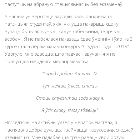
паступіць на абраную спецыяльнасць без экзаменаў.
У нашым універсітэце заўсёды рады раскрываць
патэнцыял студэнтаў, якія імкнуцца пакарыць сцэну,
вучаць быць актыўнымі, камунікабельнымі, творчымі
асобамі. Я не пабаялася паказаць свае ўменні – і ўжо на 3
курсе стала пераможцам конкурсу “Студэнт года – 2019”.
Увогуле, мне здаецца, што падчас навучання я не
прапусціла ніводнага мерапрыемства.
“Горад Гродна. Ажэшкі, 22.
Тут лепшы ўнівер стаіць.
Стаць студэнтам года мару я,
Я ўсіх скару, змагу здзівіць”.
Нягледзячы на актыўны ўдзел у мерапрыемствах, я
паспявала добра вучыцца і займацца навукова-даследчай
дзейнасцю. Мне падабаецца трэніраваць свой розум.