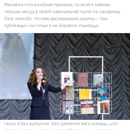
Менавіта гэта асноўная прычына, па якой я займаю
першае месца ў сваёй навучальнай групе па сярэдняму
балу залікоўкі. На маім даследчыцкім рахунку – тры
публікацыі, і на гэтым я не збіраюся спыняцца.
І вось я ўжо выпускнік. Без сумнення магу сказаць, што