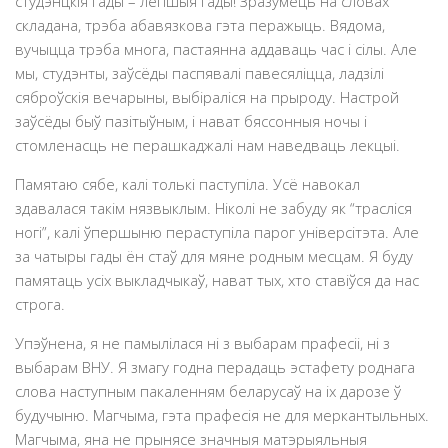
студэнцкія гады – лепшыя гады! Зразумець на словах
складана, трэба абавязкова гэта перажыць. Вядома,
вучыцца трэба многа, пастаянна аддаваць час і сілы. Але
мы, студэнты, заўсёды паспявалі павесяліцца, ладзілі
сяброўскія вечарыны, выбіраліся на прыроду. Настрой
заўсёды быў пазітыўным, і нават бяссонныя ночы і
стомленасць не перашкаджалі нам наведваць лекцыі.
Памятаю сябе, калі толькі паступіла. Усё навокал
здавалася такім нязвыклым. Ніколі не забуду як “трасліся
ногі”, калі ўпершыню пераступіла парог універсітэта. Але
за чатыры гады ён стаў для мяне родным месцам. Я буду
памятаць усіх выкладчыкаў, нават тых, хто ставіўся да нас
строга.
Упэўнена, я не памылілася ні з выбарам прафесіі, ні з
выбарам ВНУ. Я змагу годна перадаць эстафету роднага
слова наступным пакаленням беларусаў на іх дарозе ў
будучыню. Магчыма, гэта прафесія не для меркантыльных.
Магчыма, яна не прынясе значныя матэрыяльныя