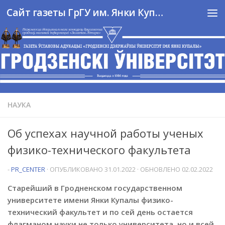
Сайт газеты ГрГУ им. Янки Купалы
Перейти к содержимому
НАУКА
Об успехах научной работы ученых
физико-технического факультета
-
PR_CENTER
· ОПУБЛИКОВАНО
31.01.2022
· ОБНОВЛЕНО
02.02.2022
Старейший в Гродненском государственном
университете имени Янки Купалы физико-
технический факультет и по сей день остается
флагманом науки не только университета, но и всей