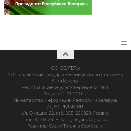
ОСНОВАТЕЛЬ:
УО "Гродненский государственный университет имени
Янки Купалы"
Регистрационное удостоверение №1083.
Выдано 21.01.2010 г.
Министерство информации Республики Беларусь
АДРЕС РЕДАКЦИИ:
Ул. Ожешко, 22, каб. 335, 230023, Гродно.
Тел.: 32-02-29. E-mail: grod_univ@grsu.by
Редактор: Сушко Татьяна Сергеевна