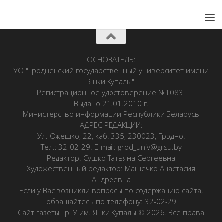
ОСНОВАТЕЛЬ:
УО "Гродненский государственный университет имени
Янки Купалы"
Регистрационное удостоверение №1083.
Выдано 21.01.2010 г.
Министерство информации Республики Беларусь
АДРЕС РЕДАКЦИИ:
Ул. Ожешко, 22, каб. 335, 230023, Гродно.
Тел.: 32-02-29. E-mail: grod_univ@grsu.by
Редактор: Сушко Татьяна Сергеевна
Художественный редактор: Машечко Анастасия
Андреевна
Если у Вас возникли вопросы по содержанию сайта,
обращайтесь по телефону: 32-02-29
Сайт газеты ГрГУ им. Янки Купалы © 2026. Все права