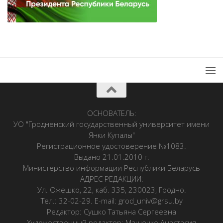
ОСНОВАТЕЛЬ:
УО "Гродненский государственный университет имени
Янки Купалы"
Регистрационное удостоверение №1083.
Выдано 21.01.2010 г.
Министерство информации Республики Беларусь
АДРЕС РЕДАКЦИИ:
Ул. Ожешко, 22, каб. 335, 230023, Гродно.
Тел.: 32-02-29. E-mail: grod_univ@grsu.by
Редактор: Сушко Татьяна Сергеевна
Художественный редактор: Машечко Анастасия