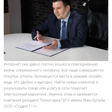
Интернет уже давно плотно вошёл в повседневную
жизнь современного человека: всё чаще совершаются
покупки, оплаты, бронируются места в режиме онлайн,
ведь это удобно и выгодно. Найти новых клиентов и
реализовать товар или услугу в сети помогает
электронный маркетинг. Именно этим и занимается
компания-резидент Технопарка ГрГУ имени Янки Купалы
ООО «Студия 111».