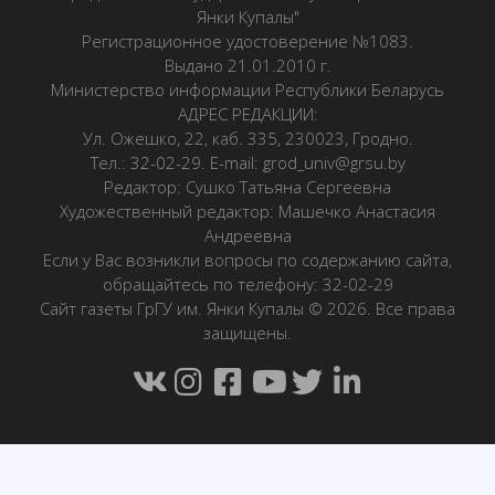
Янки Купалы"
Регистрационное удостоверение №1083.
Выдано 21.01.2010 г.
Министерство информации Республики Беларусь
АДРЕС РЕДАКЦИИ:
Ул. Ожешко, 22, каб. 335, 230023, Гродно.
Тел.: 32-02-29. E-mail: grod_univ@grsu.by
Редактор: Сушко Татьяна Сергеевна
Художественный редактор: Машечко Анастасия
Андреевна
Если у Вас возникли вопросы по содержанию сайта,
обращайтесь по телефону: 32-02-29
Сайт газеты ГрГУ им. Янки Купалы © 2026. Все права
защищены.