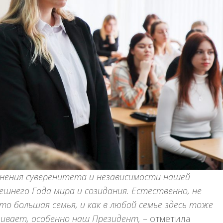
ранения суверенитета и независимости нашей
ешнего Года мира и созидания. Естественно, не
то большая семья, и как в любой семье здесь тоже
ивает, особенно наш Президент,
– отметила