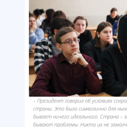
– Президент говорил об условиях сох
страны. Это было символично для нын
бывает ничего идеального. Страна – э
бывают проблемы. Никто их не замалч