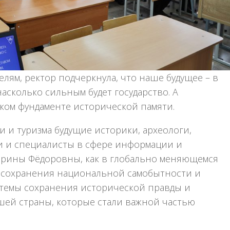
лям, ректор подчеркнула, что наше будущее – в
насколько сильным будет государство. А
ком фундаменте исторической памяти.
и и туризма будущие историки, археологи,
и и специалисты в сфере информации и
Ирины Фёдоровны, как в глобально меняющемся
 сохранения национальной самобытности и
ы темы сохранения исторической правды и
ей страны, которые стали важной частью