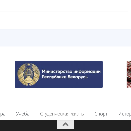
ура
Учёба
Студенческая жизнь
Спорт
Исто