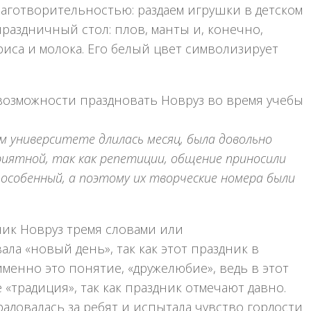
благотворительностью: раздаем игрушки в детском
праздничный стол: плов, манты и, конечно,
риса и молока. Его белый цвет символизирует
 возможности праздновать Новруз во время учебы
ом университете длилась месяц, была довольно
риятной, так как репетиции, общение приносили
 особенный, а поэтому их творческие номера были
ник Новруз тремя словами или
ла «новый день», так как этот праздник в
менно это понятие, «дружелюбие», ведь в этот
 «традиция», так как праздник отмечают давно.
радовалась за ребят и испытала чувство гордости