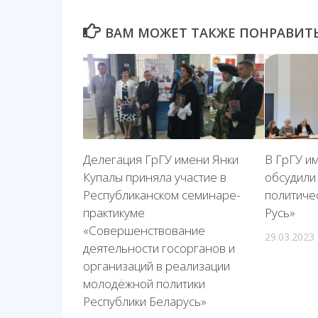
ВАМ МОЖЕТ ТАКЖЕ ПОНРАВИТЬС
Делегация ГрГУ имени Янки
В ГрГУ и
Купалы приняла участие в
обсудили
Республиканском семинаре-
политиче
практикуме
Русь»
«Совершенствование
29.03.2023
деятельности госорганов и
организаций в реализации
молодёжной политики
Республики Беларусь»