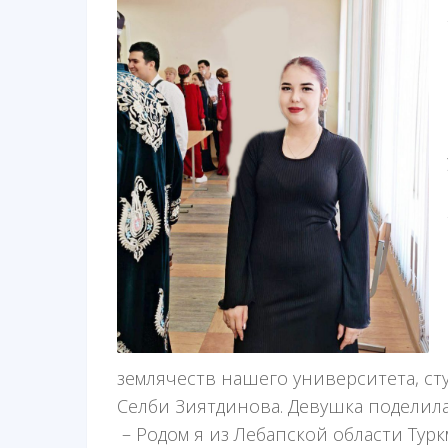
землячеств нашего университета, ст
Селби Зиятдинова. Девушка поделилас
– Родом я из Лебапской области Тур