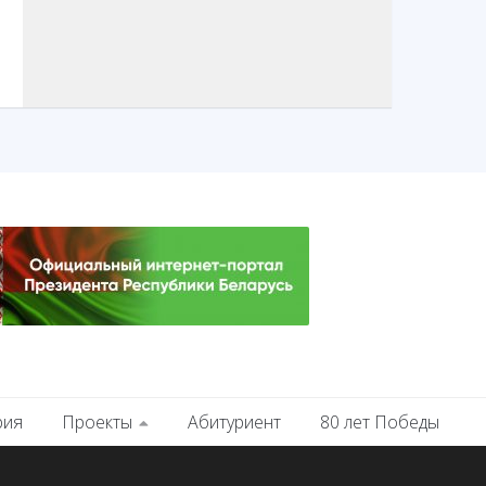
рия
Проекты
Абитуриент
80 лет Победы