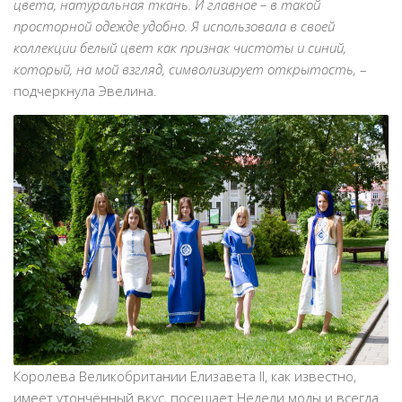
цвета, натуральная ткань. И главное – в такой
просторной одежде удобно. Я использовала в своей
коллекции белый цвет как признак чистоты и синий,
который, на мой взгляд, символизирует открытость,
–
подчеркнула Эвелина.
Королева Великобритании Елизавета II, как известно,
имеет утончённый вкус, посещает Недели моды и всегда