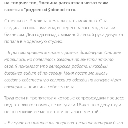
на творчество, Эвелина рассказала читателям
газеты «Гродзенскі ўніверсітэт».
С шести лет Эвелина мечтала стать моделью. Она
следила за показами мод, интересовалась модельным
бизнесом. Два года назад с маминой лёгкой руки девушка
попала в модельную студию.
–
Я рассматривала
костюмы разных дизайнеров. Они мне
нравились, но появлялось желание привнести что-то
своё. Я понимала: это авторская работа, и каждый
дизайнер видит её по-своему. Меня посетила мысль
создать
собственную
коллекцию одежды на конкурс «
Арт-
вакации
»,
–
пояснила собеседница.
Трудности и препятствия, которые сопровождали процесс
подготовки костюмов, не испугали 18-летнюю девушку и
не позволили её мечте так и осталась мечтой.
–
В случае возникновения вопросов, решение которых было