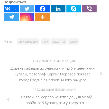
Поделиться
1
Метки:
августинович
гргу
студенты
успех
СЛЕДУЮЩАЯ ПУБЛИКАЦИЯ
Доцент кафедры журналистики ГрГУ имени Янки
Купалы, фотограф Сергей Морозов показал
город Гродно с непривычного ракурса
ПРЕДЫДУЩАЯ ПУБЛИКАЦИЯ
Святочнае мерапрыемства да Дня ведаў
прайшло ў Купалаўскім універсітэце