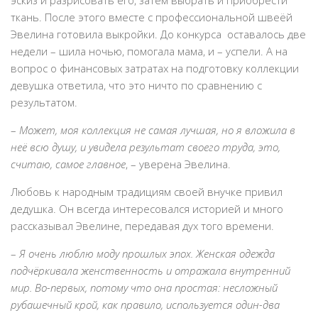
эскиз и разрисовать его, затем выбрать и приобрести
ткань. После этого вместе с профессиональной швеёй
Эвелина готовила выкройки. До конкурса оставалось две
недели – шила ночью, помогала мама, и – успели. А на
вопрос о финансовых затратах на подготовку коллекции
девушка ответила, что это ничто по сравнению с
результатом.
–
Может, моя коллекция не самая лучшая, но я вложила в
неё всю душу, и увидела результат своего труда, это,
считаю, самое главное
, – уверена Эвелина.
Любовь к народным традициям своей внучке привил
дедушка. Он всегда интересовался историей и много
рассказывал Эвелине, передавая дух того времени.
–
Я очень люблю моду прошлых эпох. Женская одежда
подчёркивала женственность и отражала внутренний
мир. Во-первых, потому что она простая: несложный
рубашечный крой, как правило, используется один-два