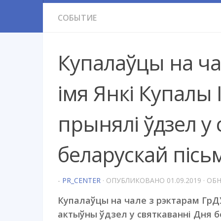
СОБЫТИЕ
Купалаўцы на ча
імя Янкі Купалы 
прынялі ўдзел у 
беларускай пісь
-
PR_CENTER
· ОПУБЛИКОВАНО
01.09.2019
· ОБ
Купалаўцы на чале з рэктарам ГрДУ
актыўны ўдзел у святкаванні Дня б