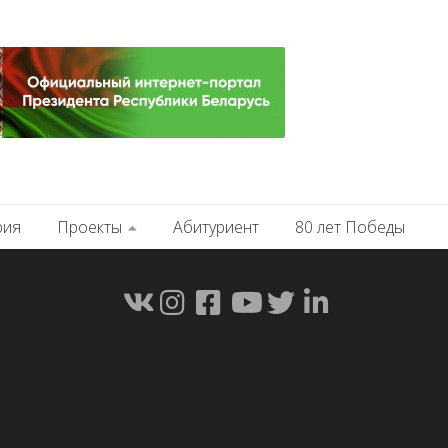
рия
Проекты
Абитуриент
80 лет Победы