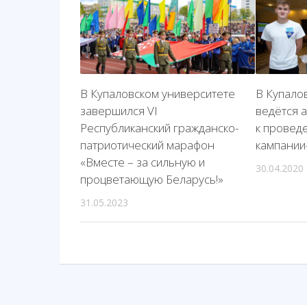
В Купаловском университете
В Купало
завершился VI
ведётся 
Республиканский гражданско-
к провед
патриотический марафон
кампании
«Вместе – за сильную и
30.04.2020
процветающую Беларусь!»
31.05.2023