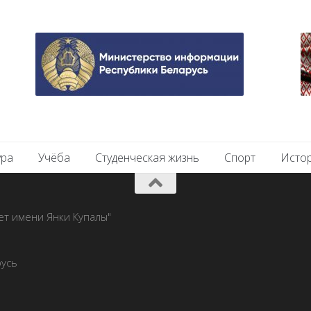
ура
Учёба
Студенческая жизнь
Спорт
Исто
ет имени Янки Купалы"
русь