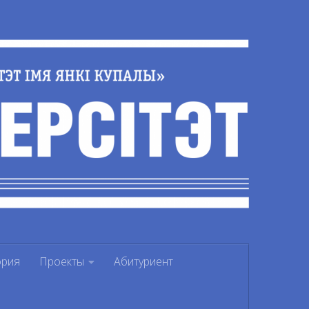
ория
Проекты
Абитуриент