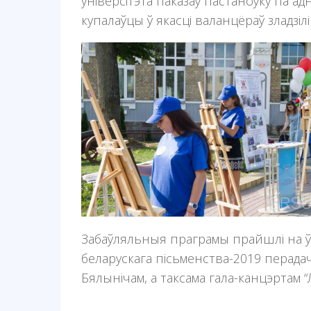
універсітэта паказаў пастаноўку па ад
купалаўцы ў якасці валанцёраў зладзілі
Забаўляльныя праграмы прайшлі на ў
беларускага пісьменства-2019 перада
Бялынічам, а таксама гала-канцэртам 