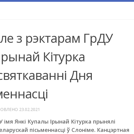
ле з рэктарам ГрДУ
Ірынай Кітурка
святкаванні Дня
меннасці
НОВЛЕНО
23.02.2021
 імя Янкі Купалы Ірынай Кітурка прынялі
еларускай пісьменнасці ў Слоніме. Канцэртная