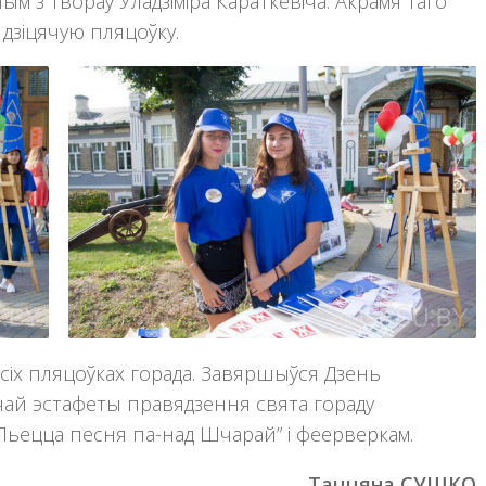
ным з твораў Уладзіміра Караткевіча. Акрамя таго
 дзіцячую пляцоўку.
сіх пляцоўках горада. Завяршыўся Дзень
чай эстафеты правядзення свята гораду
“Льецца песня па-над Шчарай” і феерверкам.
Таццяна СУШКО