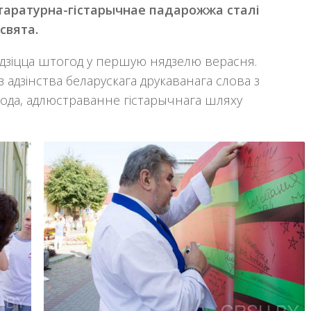
ітаратурна-гістарычнае падарожжа сталі
свята.
одзіцца штогод у першую нядзелю верасня.
адзінства беларускага друкаванага слова з
рода, адлюстраванне гістарычнага шляху