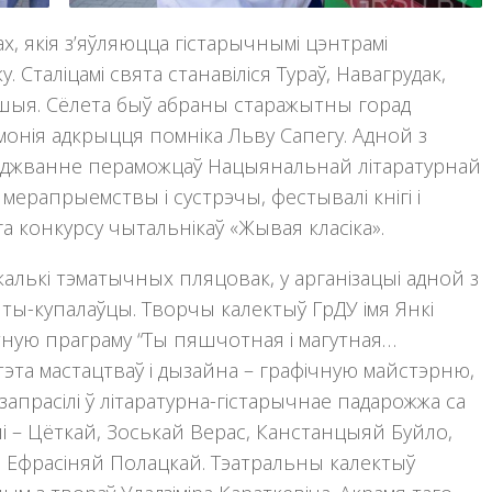
х, якія з’яўляюцца гістарычнымі цэнтрамі
ку. Сталіцамі свята станавіліся Тураў, Навагрудак,
 іншыя. Сёлета быў абраны старажытны горад
онія адкрыцця помніка Льву Сапегу. Адной з
роджванне пераможцаў Нацыянальнай літаратурнай
мерапрыемствы і сустрэчы, фестывалі кнігі і
а конкурсу чытальнікаў «Жывая класіка».
калькі тэматычных пляцовак, у арганізацыі адной з
энты-купалаўцы. Творчы калектыў ГрДУ імя Янкі
тную праграму “Ты пяшчотная і магутная…
тэта мастацтваў і дызайна – графічную майстэрню,
 запрасілі ў літаратурна-гістарычнае падарожжа са
лі – Цёткай, Зоськай Верас, Канстанцыяй Буйло,
 і Ефрасіняй Полацкай. Тэатральны калектыў