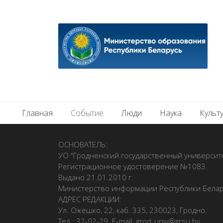
Главная
Событие
Люди
Наука
Культ
ОСНОВАТЕЛЬ:
УО "Гродненский государственный университ
Регистрационное удостоверение №1083.
Выдано 21.01.2010 г.
Министерство информации Республики Бела
АДРЕС РЕДАКЦИИ:
Ул. Ожешко, 22, каб. 335, 230023, Гродно.
Тел.: 32-02-29. E-mail: grod_univ@grsu.by