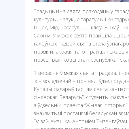
Традыцыйна свята праходзіць у гарада
культуры, навукі, літаратуры і кнігадру
Пінск, Мір, Заслаўль, Шклоў, Быхаў і
Слонім. У межах свята прайшла цырым
галоўных падзей свята стала ўзнага
прэміяй, акрамя таго прайшлі цікавыя 
прэсы; выніковы этап рэспубліканскаг
1 верасня ў межах свята працавалі не
іх – моладзевай – прынялі ўдзел студ
Купалы падарыў гасцям свята канцэр
сінявокая Беларусь”, студэнты факуль
а ўдзельнікі праекта “Жывая гісторыя”
знакамітымі постацямі беларускай зям
Элізай Ажэшка, Антоніем Тызенгаўзам