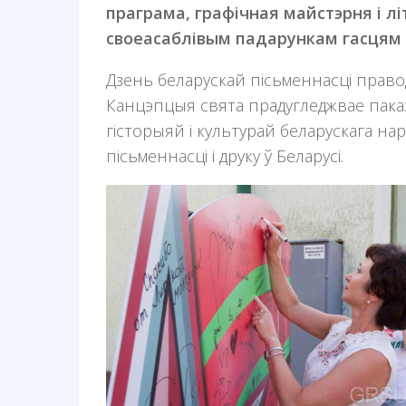
праграма, графічная майстэрня і л
своеасаблівым падарункам гасцям 
Дзень беларускай пісьменнасці прав
Канцэпцыя свята прадугледжвае паказ 
гісторыяй і культурай беларускага на
пісьменнасці і друку ў Беларусі.