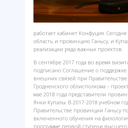
работает кабинет Конфуция. Сегодн
область и провинцию Ганьсу, и Купа
реализации ряда важных проектов.
В сентябре 2017 года во время визи
подписано Соглашение о поддержке 
внешних связей при Правительстве
Гродненского облисполкома – проект 
мае 2018 года представители провин
Янки Купалы. В 2017-2018 учебном г
Правительстве провинции Ганьсу по
включенного обучения на филологич
программе первой ступени высшего 