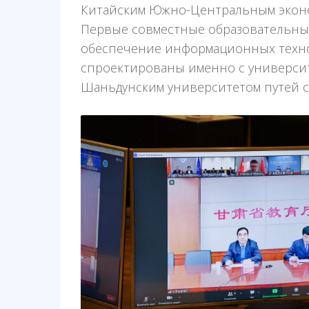
Китайским Южно-Центральным эконо
Первые совместные образовательны
обеспечение информационных техно
спроектированы именно с универси
Шаньдунским университетом путей 