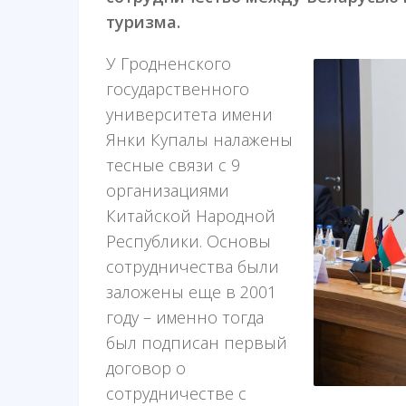
туризма.
У Гродненского
государственного
университета имени
Янки Купалы налажены
тесные связи с 9
организациями
Китайской Народной
Республики. Основы
сотрудничества были
заложены еще в 2001
году – именно тогда
был подписан первый
договор о
сотрудничестве с