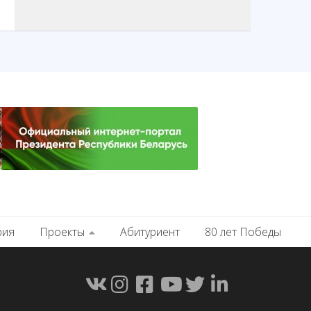
рия
Проекты
Абитуриент
80 лет Победы