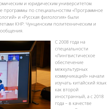
мическим и юридическим университетом.
е программы по специальностям «Программное
логий» и «Русская филология» были
тетами КНР: Чунцинским политехническим и
сообщения.
С 2008 года на
специальности
«Лингвистическое
обеспечение
межкультурных
коммуникаций» начали
изучать китайский язык
как второй
иностранный, а с 2018
года – в качестве