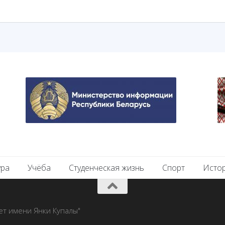
ура
Учёба
Студенческая жизнь
Спорт
Исто
ет имени Янки Купалы"