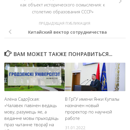
как объект исторического осмысления: к
столетию образования СССР»
ПРЕДЫДУЩАЯ ПУБЛИКАЦИЯ
Китайский вектор сотрудничества
ВАМ МОЖЕТ ТАКЖЕ ПОНРАВИТЬСЯ...
Алёна Садоўская:
В ГрГУ имени Янки Купалы
«Чалавек павінен ведаць
назначен новый
мову, разумець яе, а
проректор по научной
веданне мовы прыходзіць
работе
праз чытанне твораў на
31.01.2022